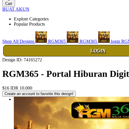
Cart
BUAT AKUN
Explore Categories
Popular Products
Shop All Designs
RGM365
RGM365
login R
LOGIN
Design ID: 74165272
RGM365 - Portal Hiburan Digit
$16
IDR 10.000
Create an account to favorite this design!