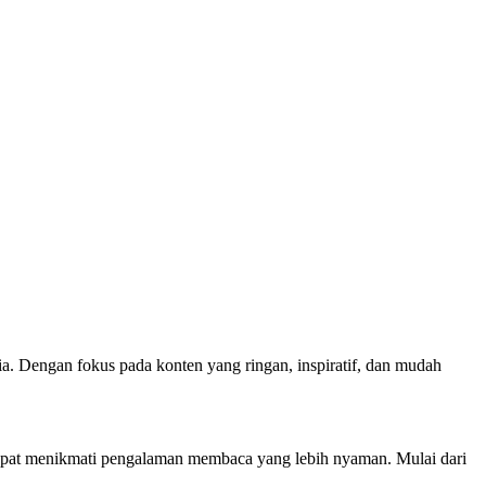
ia. Dengan fokus pada konten yang ringan, inspiratif, dan mudah
apat menikmati pengalaman membaca yang lebih nyaman. Mulai dari