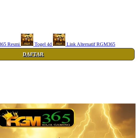
65 Resmi
Togel 4d
Link Alternatif RGM365
DAFTAR