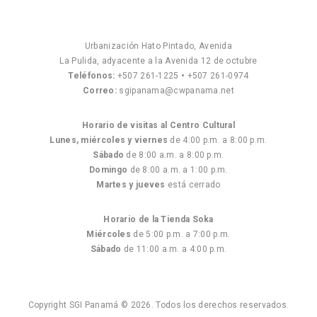
Urbanización Hato Pintado, Avenida
La Pulida, adyacente a la Avenida 12 de octubre
Teléfonos:
+507 261-1225
•
+507 261-0974
Correo:
sgipanama@cwpanama.net
Horario de visitas al Centro Cultural
Lunes, miércoles y viernes
de 4:00 p.m. a 8:00 p.m.
Sábado
de 8:00 a.m. a 8:00 p.m.
Domingo
de 8:00 a.m. a 1:00 p.m.
Martes y jueves
está cerrado
Horario de la Tienda Soka
Miércoles
de 5:00 p.m. a 7:00 p.m.
Sábado
de 11:00 a.m. a 4:00 p.m.
Copyright SGI Panamá © 2026. Todos los derechos reservados.