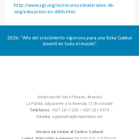
http://www.sgi.org/es/recursos/materiales-de-
ong/educacion-en-ddhh.html
2026: “Año del crecimiento vigoroso para una Soka Gakkai
Juvenil en todo el mundo”.
Urbanización Hato Pintado, Avenida
La Pulida, adyacente a la Avenida 12 de octubre
Teléfonos:
+507 261-1225
•
+507 261-0974
Correo:
sgipanama@cwpanama.net
Horario de visitas al Centro Cultural
Lunes, miércoles y viernes
de 4:00 p.m. a 8:00 p.m.