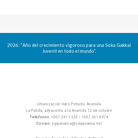
2026: “Año del crecimiento vigoroso para una Soka Gakkai
Juvenil en todo el mundo”.
Urbanización Hato Pintado, Avenida
La Pulida, adyacente a la Avenida 12 de octubre
Teléfonos:
+507 261-1225
•
+507 261-0974
Correo:
sgipanama@cwpanama.net