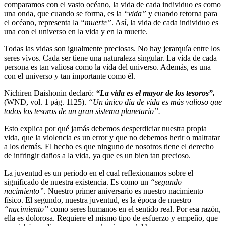
comparamos con el vasto océano, la vida de cada individuo es como
una onda, que cuando se forma, es la
“vida”
y cuando retorna para
el océano, representa la
“muerte”
. Así, la vida de cada individuo es
una con el universo en la vida y en la muerte.
Todas las vidas son igualmente preciosas. No hay jerarquía entre los
seres vivos. Cada ser tiene una naturaleza singular. La vida de cada
persona es tan valiosa como la vida del universo. Además, es una
con el universo y tan importante como él.
Nichiren Daishonin declaró:
“La vida es el mayor de los tesoros”.
(WND, vol. 1 pág. 1125).
“Un único día de vida es más valioso que
todos los tesoros de un gran sistema planetario”.
Esto explica por qué jamás debemos desperdiciar nuestra propia
vida, que la violencia es un error y que no debemos herir o maltratar
a los demás. El hecho es que ninguno de nosotros tiene el derecho
de infringir daños a la vida, ya que es un bien tan precioso.
La juventud es un periodo en el cual reflexionamos sobre el
significado de nuestra existencia. Es como un
“segundo
nacimiento”
. Nuestro primer aniversario es nuestro nacimiento
físico. El segundo, nuestra juventud, es la época de nuestro
“nacimiento”
como seres humanos en el sentido real. Por esa razón,
ella es dolorosa. Requiere el mismo tipo de esfuerzo y empeño, que