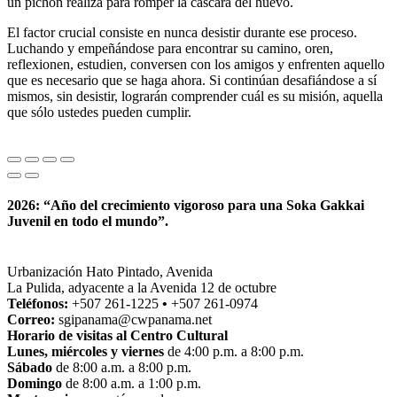
un pichón realiza para romper la cáscara del huevo.
El factor crucial consiste en nunca desistir durante ese proceso.
Luchando y empeñándose para encontrar su camino, oren,
reflexionen, estudien, conversen con los amigos y enfrenten aquello
que es necesario que se haga ahora. Si continúan desafiándose a sí
mismos, sin desistir, lograrán comprender cuál es su misión, aquella
que sólo ustedes pueden cumplir.
2026: “Año del crecimiento vigoroso para una Soka Gakkai
Juvenil en todo el mundo”.
Urbanización Hato Pintado, Avenida
La Pulida, adyacente a la Avenida 12 de octubre
Teléfonos:
+507 261-1225
•
+507 261-0974
Correo:
sgipanama@cwpanama.net
Horario de visitas al Centro Cultural
Lunes, miércoles y viernes
de 4:00 p.m. a 8:00 p.m.
Sábado
de 8:00 a.m. a 8:00 p.m.
Domingo
de 8:00 a.m. a 1:00 p.m.