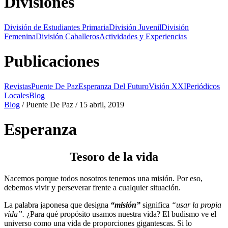
Divisiones
División de Estudiantes Primaria
División Juvenil
División
Femenina
División Caballeros
Actividades y Experiencias
Publicaciones
Revistas
Puente De Paz
Esperanza Del Futuro
Visión XXI
Periódicos
Locales
Blog
Blog
/ Puente De Paz / 15 abril, 2019
Esperanza
Tesoro de la vida
Nacemos porque todos nosotros tenemos una misión. Por eso,
debemos vivir y perseverar frente a cualquier situación.
La palabra japonesa que designa
“misión”
significa
“usar la propia
vida”.
¿Para qué propósito usamos nuestra vida? El budismo ve el
universo como una vida de proporciones gigantescas. Si lo