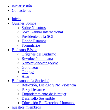
iniciar sesión
Contáctenos
Inicio
Quienes Somos
Sobre Nosotros
Soka Gakkai Internacional
Presidente de la SGI
Donde Estamos
Formularios
Budismo Básico
Orígenes del Budismo
Revolución humana
Nam-myoho-renge-kyo
Gohonzon
Gongyo
Altar
Budismo en la Sociedad
Reflexión, Diálogo y No Violencia
Paz y Desarme
Empoderamiento de la mujer
Desarrollo Sostenible
Educación En Derechos Humanos
nuestros miembros