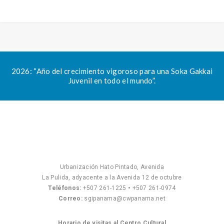
2026: “Año del crecimiento vigoroso para una Soka Gakkai
Juvenil en todo el mundo”.
Urbanización Hato Pintado, Avenida
La Pulida, adyacente a la Avenida 12 de octubre
Teléfonos:
+507 261-1225
•
+507 261-0974
Correo:
sgipanama@cwpanama.net
Horario de visitas al Centro Cultural