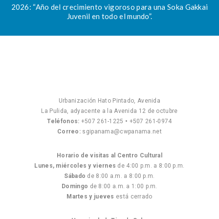
2026: “Año del crecimiento vigoroso para una Soka Gakkai
Juvenil en todo el mundo”.
Urbanización Hato Pintado, Avenida
La Pulida, adyacente a la Avenida 12 de octubre
Teléfonos:
+507 261-1225
•
+507 261-0974
Correo:
sgipanama@cwpanama.net
Horario de visitas al Centro Cultural
Lunes, miércoles y viernes
de 4:00 p.m. a 8:00 p.m.
Sábado
de 8:00 a.m. a 8:00 p.m.
Domingo
de 8:00 a.m. a 1:00 p.m.
Martes y jueves
está cerrado