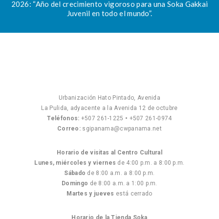
2026: “Año del crecimiento vigoroso para una Soka Gakkai
Juvenil en todo el mundo”.
Urbanización Hato Pintado, Avenida
La Pulida, adyacente a la Avenida 12 de octubre
Teléfonos:
+507 261-1225
•
+507 261-0974
Correo:
sgipanama@cwpanama.net
Horario de visitas al Centro Cultural
Lunes, miércoles y viernes
de 4:00 p.m. a 8:00 p.m.
Sábado
de 8:00 a.m. a 8:00 p.m.
Domingo
de 8:00 a.m. a 1:00 p.m.
Martes y jueves
está cerrado
Horario de la Tienda Soka