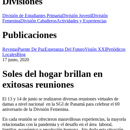
Divisiones
División de Estudiantes Primaria
División Juvenil
División
Femenina
División Caballeros
Actividades y Experiencias
Publicaciones
Revistas
Puente De Paz
Esperanza Del Futuro
Visión XXI
Periódicos
Locales
Blog
17 junio, 2020
Soles del hogar brillan en
exitosas reuniones
El 13 y 14 de junio se realizaron diversas reuniones virtuales de
damas a nivel nacional en la SGI de Panamá para celebrar el 69
aniversario de la División Femenina.
En cada reunión se ofrecieron maravillosas experiencias, la mayoría
relacionadas con la pandemia y el desafío en el área laboral,
familiar, económico y revolución humana. Sin duda esta situación