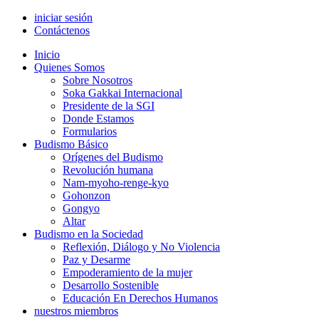
iniciar sesión
Contáctenos
Inicio
Quienes Somos
Sobre Nosotros
Soka Gakkai Internacional
Presidente de la SGI
Donde Estamos
Formularios
Budismo Básico
Orígenes del Budismo
Revolución humana
Nam-myoho-renge-kyo
Gohonzon
Gongyo
Altar
Budismo en la Sociedad
Reflexión, Diálogo y No Violencia
Paz y Desarme
Empoderamiento de la mujer
Desarrollo Sostenible
Educación En Derechos Humanos
nuestros miembros