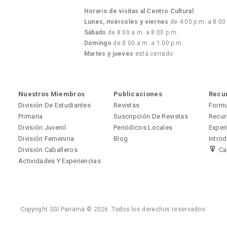
Horario de visitas al Centro Cultural
Lunes, miércoles y viernes
de 4:00 p.m. a 8:00
Sábado
de 8:00 a.m. a 8:00 p.m.
Domingo
de 8:00 a.m. a 1:00 p.m.
Martes y jueves
está cerrado
Nuestros Miembros
Publicaciones
Recu
División De Estudiantes
Revistas
Formu
Primaria
Suscripción De Revistas
Recur
División Juvenil
Periódicos Locales
Exper
División Femenina
Blog
Intro
División Caballeros
Ca
Actividades Y Experiencias
Copyright SGI Panamá © 2026. Todos los derechos reservados.