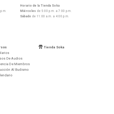
Horario de la Tienda Soka
 p.m.
Miércoles
de 5:00 p.m. a 7:00 p.m.
Sábado
de 11:00 a.m. a 4:00 p.m.
rsos
Tienda Soka
larios
sos De Audios
iencia De Miembros
ducción Al Budismo
lendario