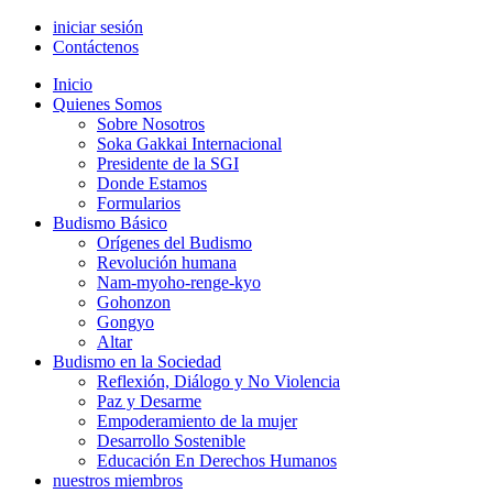
iniciar sesión
Contáctenos
Inicio
Quienes Somos
Sobre Nosotros
Soka Gakkai Internacional
Presidente de la SGI
Donde Estamos
Formularios
Budismo Básico
Orígenes del Budismo
Revolución humana
Nam-myoho-renge-kyo
Gohonzon
Gongyo
Altar
Budismo en la Sociedad
Reflexión, Diálogo y No Violencia
Paz y Desarme
Empoderamiento de la mujer
Desarrollo Sostenible
Educación En Derechos Humanos
nuestros miembros