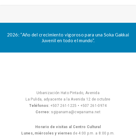
2026: “Año del crecimiento vigoroso para una Soka Gakkai
Juvenil en todo el mundo”.
Urbanización Hato Pintado, Avenida
La Pulida, adyacente a la Avenida 12 de octubre
Teléfonos:
+507 261-1225
•
+507 261-0974
Correo:
sgipanama@cwpanama.net
Horario de visitas al Centro Cultural
Lunes, miércoles y viernes
de 4:00 p.m. a 8:00 p.m.