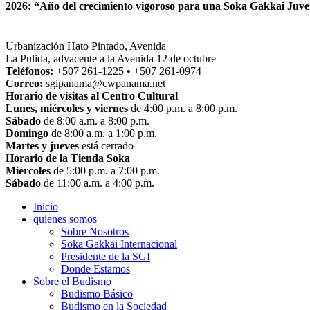
2026: “Año del crecimiento vigoroso para una Soka Gakkai Juven
Urbanización Hato Pintado, Avenida
La Pulida, adyacente a la Avenida 12 de octubre
Teléfonos:
+507 261-1225
•
+507 261-0974
Correo:
sgipanama@cwpanama.net
Horario de visitas al Centro Cultural
Lunes, miércoles y viernes
de 4:00 p.m. a 8:00 p.m.
Sábado
de 8:00 a.m. a 8:00 p.m.
Domingo
de 8:00 a.m. a 1:00 p.m.
Martes y jueves
está cerrado
Horario de la Tienda Soka
Miércoles
de 5:00 p.m. a 7:00 p.m.
Sábado
de 11:00 a.m. a 4:00 p.m.
Inicio
quienes somos
Sobre Nosotros
Soka Gakkai Internacional
Presidente de la SGI
Donde Estamos
Sobre el Budismo
Budismo Básico
Budismo en la Sociedad