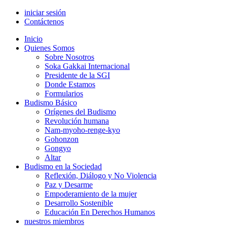
iniciar sesión
Contáctenos
Inicio
Quienes Somos
Sobre Nosotros
Soka Gakkai Internacional
Presidente de la SGI
Donde Estamos
Formularios
Budismo Básico
Orígenes del Budismo
Revolución humana
Nam-myoho-renge-kyo
Gohonzon
Gongyo
Altar
Budismo en la Sociedad
Reflexión, Diálogo y No Violencia
Paz y Desarme
Empoderamiento de la mujer
Desarrollo Sostenible
Educación En Derechos Humanos
nuestros miembros