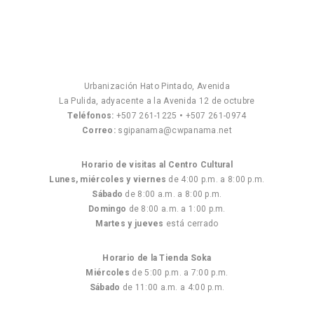
Urbanización Hato Pintado, Avenida
La Pulida, adyacente a la Avenida 12 de octubre
Teléfonos:
+507 261-1225
•
+507 261-0974
Correo:
sgipanama@cwpanama.net
Horario de visitas al Centro Cultural
Lunes, miércoles y viernes
de 4:00 p.m. a 8:00 p.m.
Sábado
de 8:00 a.m. a 8:00 p.m.
Domingo
de 8:00 a.m. a 1:00 p.m.
Martes y jueves
está cerrado
Horario de la Tienda Soka
Miércoles
de 5:00 p.m. a 7:00 p.m.
Sábado
de 11:00 a.m. a 4:00 p.m.