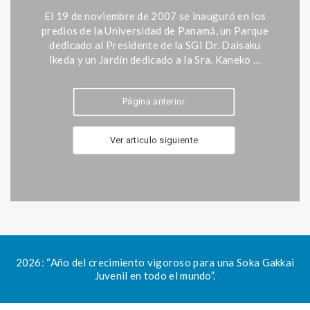
El 19 de noviembre de 2007 se inauguró en los
predios de la Universidad de Panamá, un Parque
dedicado al Presidente de la SGI Dr. Daisaku
Ikeda y un Jardín dedicado a la Sra. Kaneko …
Página anterior
Ver articulo siguiente
2026: “Año del crecimiento vigoroso para una Soka Gakkai
Juvenil en todo el mundo”.