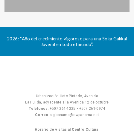
2026: “Año del crecimiento vigoroso para una Soka Gakkai
Juvenil en todo el mundo”.
Urbanización Hato Pintado, Avenida
La Pulida, adyacente a la Avenida 12 de octubre
Teléfonos:
+507 261-1225
•
+507 261-0974
Correo:
sgipanama@cwpanama.net
Horario de visitas al Centro Cultural