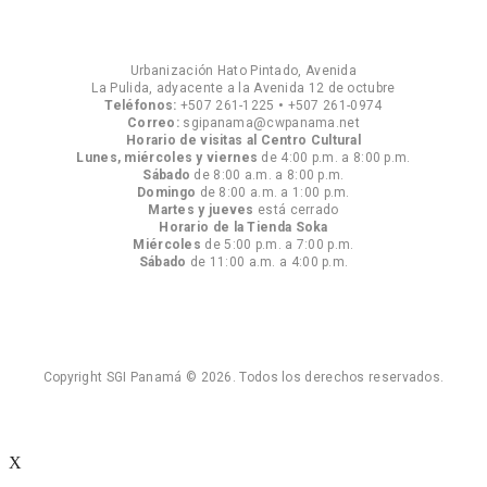
Urbanización Hato Pintado, Avenida
La Pulida, adyacente a la Avenida 12 de octubre
Teléfonos:
+507 261-1225
•
+507 261-0974
Correo:
sgipanama@cwpanama.net
Horario de visitas al Centro Cultural
Lunes, miércoles y viernes
de 4:00 p.m. a 8:00 p.m.
Sábado
de 8:00 a.m. a 8:00 p.m.
Domingo
de 8:00 a.m. a 1:00 p.m.
Martes y jueves
está cerrado
Horario de la Tienda Soka
Miércoles
de 5:00 p.m. a 7:00 p.m.
Sábado
de 11:00 a.m. a 4:00 p.m.
Copyright SGI Panamá © 2026. Todos los derechos reservados.
X